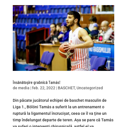
Însănătoşire grabnică Tamás!
de
media
|
feb. 22, 2022
|
BASCHET
,
Uncategorized
Din păcate jucătorul echipei de baschet masculin de
Liga 1., Bölöni Tamás a suferit la un antrenament o
ruptură la ligamentul încrucișat, ceea ce îl va ţine un
timp îndelungat departe de teren. Aşa se pare că Tamás
va suferi o intervenţi chirurgicală, astfel el va...