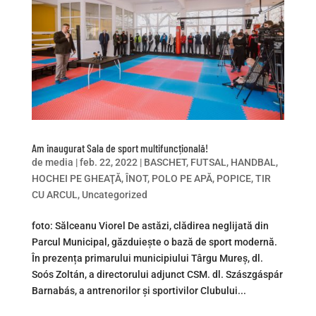
Am inaugurat Sala de sport multifuncțională!
de
media
|
feb. 22, 2022
|
BASCHET
,
FUTSAL
,
HANDBAL
,
HOCHEI PE GHEAŢĂ
,
ÎNOT
,
POLO PE APĂ
,
POPICE
,
TIR
CU ARCUL
,
Uncategorized
foto: Sălceanu Viorel De astăzi, clădirea neglijată din
Parcul Municipal, găzduieşte o bază de sport modernă.
În prezența primarului municipiului Târgu Mureș, dl.
Soós Zoltán, a directorului adjunct CSM. dl. Szászgáspár
Barnabás, a antrenorilor și sportivilor Clubului...