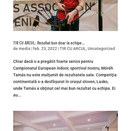
TIR CU ARCUL: Rezultat bun doar la echipe…
de
media
|
feb. 23, 2022
|
TIR CU ARCUL
,
Uncategorized
Chiar dacă s-a pregătit foarte serios pentru
Campionatul European indoor, sportivul nostru, Móréh
Tamás nu este mulţumit de rezultatele sale. Competiţia
continentală s-a desfăşurat în oraşul sloven, Lasko,
unde Tamás a obţinut cel mai bun rezultat cu echipa. Ei
au...