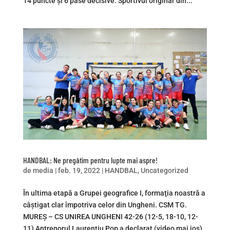
14 puncte și 6 pase decisive. Sportivul originar din...
HANDBAL: Ne pregătim pentru lupte mai aspre!
de
media
|
feb. 19, 2022
|
HANDBAL
,
Uncategorized
În ultima etapă a Grupei geografice I, formaţia noastră a
câştigat clar împotriva celor din Ungheni. CSM TG.
MUREŞ – CS UNIREA UNGHENI 42-26 (12-5, 18-10, 12-
11) Antrenorul Laurenţiu Pop a declarat (video mai jos),