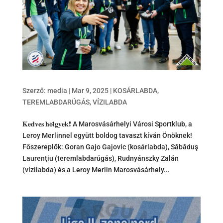
Szerző:
media
|
Mar 9, 2025
|
KOSÁRLABDA
,
TEREMLABDARÚGÁS
,
VÍZILABDA
𝐊𝐞𝐝𝐯𝐞𝐬 𝐡𝐨̈𝐥𝐠𝐲𝐞𝐤❗ A Marosvásárhelyi Városi Sportklub, a
Leroy Merlinnel együtt boldog tavaszt kíván Önöknek!
Főszereplők: Goran Gajo Gajovic (kosárlabda), Săbăduş
Laurenţiu (teremlabdarúgás), Rudnyánszky Zalán
(vízilabda) és a Leroy Merlin Marosvásárhely...