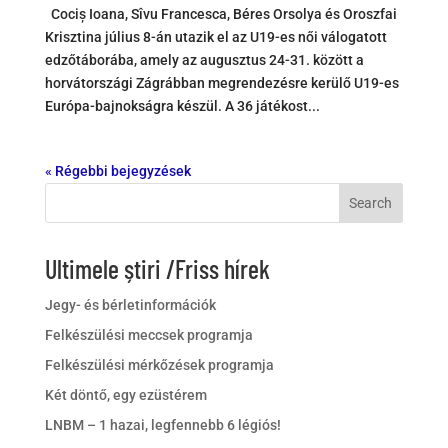
Cociș Ioana, Sîvu Francesca, Béres Orsolya és Oroszfai
Krisztina július 8-án utazik el az U19-es női válogatott
edzőtáborába, amely az augusztus 24-31. között a
horvátországi Zágrábban megrendezésre kerülő U19-es
Európa-bajnokságra készül. A 36 játékost...
« Régebbi bejegyzések
Search
Ultimele știri /Friss hírek
Jegy- és bérletinformációk
Felkészülési meccsek programja
Felkészülési mérkőzések programja
Két döntő, egy ezüstérem
LNBM – 1 hazai, legfennebb 6 légiós!