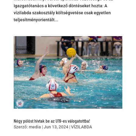
Igazgatótanács a következő döntéseket hozta: A
vízilabda szakosztály költségvetése csak egyetlen
teljesítményorientált...
Négy pólóst hívtak be az U19-es válogatottba!
Szerző:
media
|
Jun 13, 2024
|
VÍZILABDA