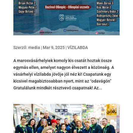
Szerző:
media
|
Mar 9, 2025
|
VÍZILABDA
A marosvásárhelyiek komoly kis csatát hoztak össze
egymás ellen, amelyet nagyon élvezett a közönség. A
vásárhelyi vízilabda jövője jól néz ki! Csapatunk egy
kicsivel magabiztosabban nyert, mint az “odavágón”
Gratulálunk mindkét résztvevő csapatnak! Az...