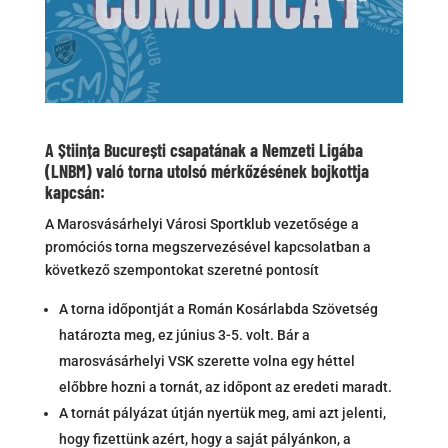
A Știința București csapatának a Nemzeti Ligába
(LNBM) való torna utolsó mérkőzésének bojkottja
kapcsán:
A Marosvásárhelyi Városi Sportklub vezetősége a
promóciós torna megszervezésével kapcsolatban a
következő szempontokat szeretné pontosít
A torna időpontját a Román Kosárlabda Szövetség
határozta meg, ez június 3-5. volt. Bár a
marosvásárhelyi VSK szerette volna egy héttel
előbbre hozni a tornát, az időpont az eredeti maradt.
A tornát pályázat útján nyertük meg, ami azt jelenti,
hogy fizettünk azért, hogy a saját pályánkon, a