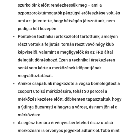
szurkolóink előtt rendezhessük meg – ami a
szponzorok/támogatók pénzügyi erőfeszítése volt, és
ami azt jelentette, hogy hétvégén játszottunk, nem
pedig a hét közepén.
Pénteken technikai értekezletet tartottunk, amelyen
részt vettek a feljutási tornán részt vevő négy klub
képviselői, valamint a megfigyelők és az FRB által
delegált döntéshozó.Ezen a technikai értekezleten
senki sem kérte a mérkőzések időpontjának
megváltoztatását.
Amikor csapatunk megkezdte a végső bemelegítést a
csoport utolsó mérkőzésére, tehát 30 perccel a
mérkőzés kezdete előtt, döbbenten tapasztaltuk, hogy
a Știința București elhagyta a várost, és nem jön el a
mérkőzésre.
Az egész tornára érvényes bérleteket és az utolsó
mérkőzésre is érvényes jegyeket adtunk el.Több mint