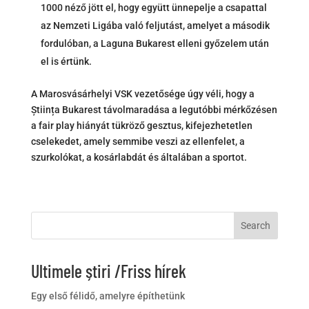
1000 néző jött el, hogy együtt ünnepelje a csapattal
az Nemzeti Ligába való feljutást, amelyet a második
fordulóban, a Laguna Bukarest elleni győzelem után
el is értünk.
A Marosvásárhelyi VSK vezetősége úgy véli, hogy a
Știința Bukarest távolmaradása a legutóbbi mérkőzésen
a fair play hiányát tükröző gesztus, kifejezhetetlen
cselekedet, amely semmibe veszi az ellenfelet, a
szurkolókat, a kosárlabdát és általában a sportot.
Search
Ultimele știri /Friss hírek
Egy első félidő, amelyre építhetünk